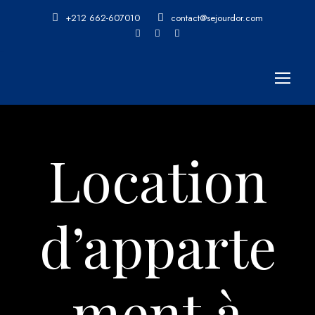
+212 662-607010
contact@sejourdor.com
Location
d’apparte
ment à