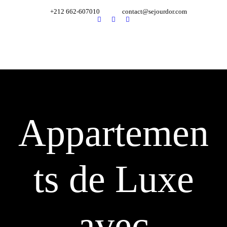
+212 662-607010
contact@sejourdor.com
Appartemen
ts de Luxe
avec