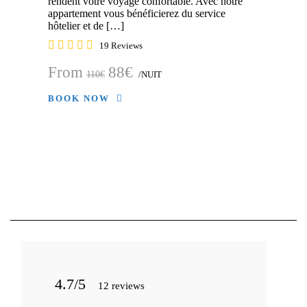
rendent votre voyage confortable. Avec notre
appartement vous bénéficierez du service
hôtelier et de […]
19 Reviews
From
88€
110€
/NUIT
BOOK NOW
So
By
4.7/5
12 reviews
Rat