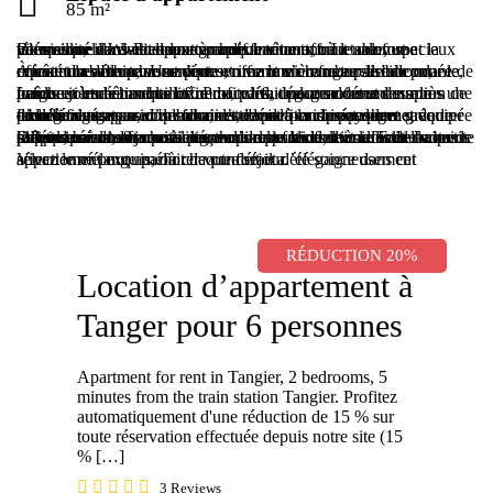
85 m²
Bienvenue dans cet appartement charmant, où le confort et la tranquillité vous attendent à chaque tournant. Le salon spacieux vous accueille avec deux canapés invitants, une table, une télévision, le Wi-Fi et une grande fenêtre offrant une vue pittoresque sur le balcon expansif.
À côté du balcon, vous découvrirez une chambre sereine ornée de couvertures blanches et vertes, offrant un refuge paisible pour le repos et la détente. Une porte en verre s’ouvre sur le balcon, offrant une vue panoramique et une lumière naturelle abondante, créant une ambiance sereine.
La deuxième chambre offre deux lits, une armoire et des murs peints en carreaux blancs immaculés, dégageant une sensation de fraîcheur et de tranquillité. Profitez du balcon donnant sur la nature et les bâtiments luxueux, parfait pour se détendre après une longue journée.
Indulgez vos passions culinaires dans la cuisine moderne, équipée d’un réfrigérateur, d’un four, d’un micro-ondes et d’une grande table à manger avec des chaises, idéale pour préparer et savourer de délicieux repas. Un balcon attenant à la cuisine permet de prendre des repas en plein air et de profiter du paysage environnant.
Détendez-vous et revitalisez-vous dans les deux salles de bains de l’appartement, chacune conçue pour le confort et le luxe. La petite salle de bains offre praticité, tandis que la deuxième salle de bains est équipée d’un jacuzzi pour une relaxation ultime. Faites-vous plaisir avec la douche à eau chaude et froide, le miroir et la toilette, créant une oasis digne d’un spa dans le confort de votre propre maison.
Vivez le mélange parfait de confort et d’élégance dans cet appartement exquis, où chaque détail a été soigneusement sélectionné pour améliorer votre séjour.
RÉDUCTION 20%
Location d’appartement à
Tanger pour 6 personnes
Apartment for rent in Tangier, 2 bedrooms, 5
minutes from the train station Tangier. Profitez
automatiquement d'une réduction de 15 % sur
toute réservation effectuée depuis notre site (15
% […]
3 Reviews