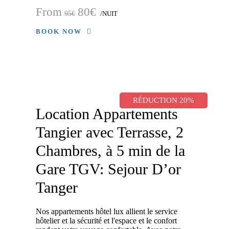
From
80€
95€
/NUIT
BOOK NOW
RÉDUCTION 20%
Location Appartements
Tangier avec Terrasse, 2
Chambres, à 5 min de la
Gare TGV: Sejour D’or
Tanger
Nos appartements hôtel lux allient le service
hôtelier et la sécurité et l'espace et le confort