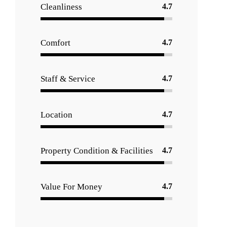
Cleanliness
4.7
ate
Comfort
4.7
Staff & Service
4.7
Location
4.7
Property Condition & Facilities
4.7
Value For Money
4.7